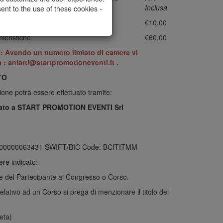
Inclusa
ent to the use of these cookies -
€10,00
ieristiche
€60,00
vendo un numero limiato di camere vi
 : aniarti@startpromotioneventi.it .
TO
ione potrà essere effettuato tramite:
stato a START PROMOTION EVENTI Srl
00000063431 SWIFT/BIC Code: BCITITMM
re indicato:
del Partecipante al Congresso o Corso.
elativo ad un Corso si prega di menzionare il titolo del
eta)