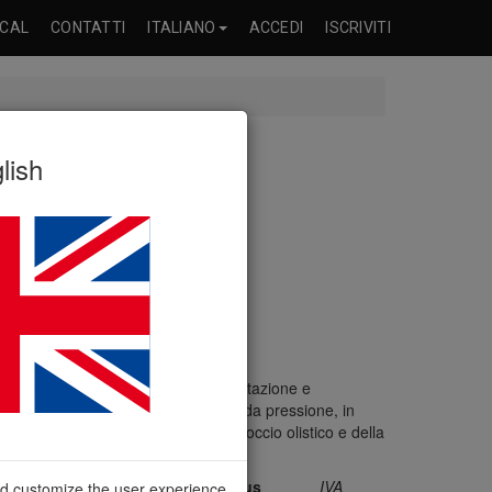
ICAL
CONTATTI
ITALIANO
ACCEDI
ISCRIVITI
lish
ze pratiche nella prevenzione, valutazione e
 con particolare enfasi sulle lesioni da pressione, in
, enfatizzando l’importanza dell’approccio olistico e della
oni Cutanee in Area Critica - Focus
IVA
nd customize the user experience.