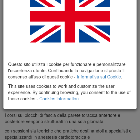
Questo sito utilizza i cookie per funzionare e personalizzare
l'esperienza utente. Continuando la navigazione si presta il
consenso all'uso di questi cookie -
Informativa sui Cookie
.
This site uses cookies to work and customize the user
experience. By continuing browsing, you consent to the use of
these cookies -
Cookies information
.
RAZIONELE E OBBIETTIVI
I corsi sui blocchi di fascia della parete toracica anteriore e
posteriore vengono strutturati in una sola giornata
con sessioni sia teoriche che pratiche destinandoli a specialisti e
specializzandi in anestesia cardiotoracica e