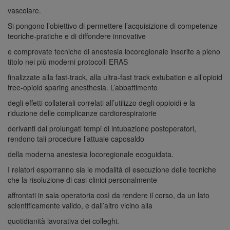
vascolare.
Si pongono l’obiettivo di permettere l’acquisizione di competenze
teoriche-pratiche e di diffondere innovative
e comprovate tecniche di anestesia locoregionale inserite a pieno
titolo nei più moderni protocolli ERAS
finalizzate alla fast-track, alla ultra-fast track extubation e all’opioid
free-opioid sparing anesthesia. L’abbattimento
degli effetti collaterali correlati all’utilizzo degli oppioidi e la
riduzione delle complicanze cardiorespiratorie
derivanti dai prolungati tempi di intubazione postoperatori,
rendono tali procedure l’attuale caposaldo
della moderna anestesia locoregionale ecoguidata.
I relatori esporranno sia le modalità di esecuzione delle tecniche
che la risoluzione di casi clinici personalmente
affrontati in sala operatoria così da rendere il corso, da un lato
scientificamente valido, e dall’altro vicino alla
quotidianità lavorativa dei colleghi.